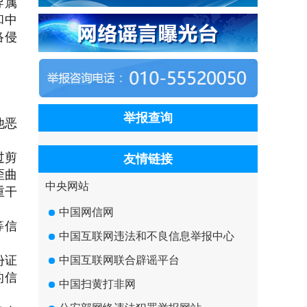
导属
和中
络侵
举报查询
他恶
过剪
友情链接
歪曲
中央网站
重干
中国网信网
等信
中国互联网违法和不良信息举报中心
份证
中国互联网联合辟谣平台
的信
中国扫黄打非网