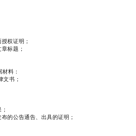
；
面授权证明；
文章标题；
据材料：
律文书；
果；
发布的公告通告、出具的证明；
；
。