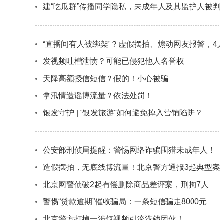
建“吃瓜群”传播同学隐私，未成年人及其监护人被
“直播间有人被绑架”？虚假摆拍、煽动网友报警，
发视频吐槽泄愤？可能已侵犯他人名誉权
天降高额授信短信？假的！小心被骗
拿汛情造谣博流量？依法处罚！
银发守护 | “银发旅游”如何避免掉入营销陷阱？
公安部刑侦局提醒：警惕网络诈骗围猎未成年人！
造假摆拍，无底线博流量！北京警方通报3起典型
北京网警侦破2起有偿删除商品差评案，刑拘7人
警惕“贷款逾期”催收骗局：一条短信骗走8000元
北京警方打掉一涉短视频引流洗钱团伙！