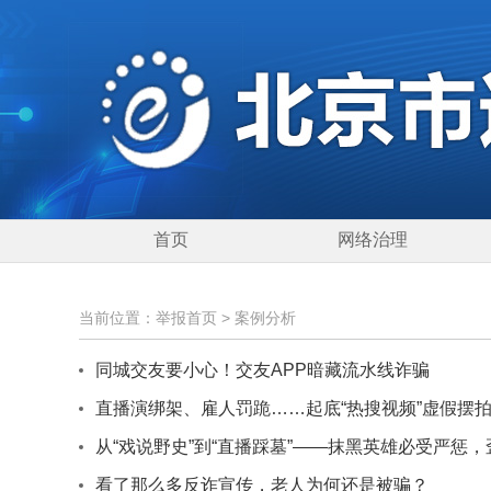
首页
网络治理
当前位置：
举报首页
>
案例分析
同城交友要小心！交友APP暗藏流水线诈骗
直播演绑架、雇人罚跪……起底“热搜视频”虚假摆拍
从“戏说野史”到“直播踩墓”——抹黑英雄必受严惩
看了那么多反诈宣传，老人为何还是被骗？