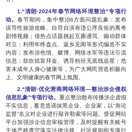
1.“清朗·2024年春节网络环境整治”专项行
动。
春节期间，集中整治6方面问题乱象：发布
误导性旅游攻略、自导自演有违公序良俗的离奇
剧情视频；借热点话题挑起互撕谩骂、煽动群体
对立；利用年终盘点、返乡见闻等形式编造不实
内容；发布涉色情、赌博、网络水军等违法引流
信息；鼓吹炫富拜金、诱导粉丝无底线追星；危
害未成年人身心健康等，为广大网民营造积极向
上、文明健康的春节网上氛围。
2.“清朗·优化营商网络环境—整治涉企侵权
信息乱象”专项行动。
重点整治散布传播涉企虚假
不实信息，蓄意造谣抹黑企业、企业家，以“舆论
监督”名义对企业进行敲诈勒索等问题。督促网站
平台加强涉企信息审核管理，及时提醒有关账号
主体严格遵守落实法律法规、社区规则和专项行