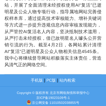
站，开展了全面清理未经授权使用AI“复活”已逝
明星及公众人物专项行动，指导属地网站完善侵
权样本库，通过提高技术审核能力、增补关键词
等方式进一步提升违规信息内容审核发现能力，
从严管控AI复活名人内容，坚决抵制技术滥用，
从严打击未经授权，借已故明星名人噱头公开营
销引流的行为。截至4月2日，各网站累计清理
AI“复活”已逝明星及公众人物相关信息4545条。
我中心将继续督导网站积极落实主体责任，营造
风清气正的网络空间。
|
|
手机版
PC版
站内检索
Copyright © 版权所有 北京市网络舆情和举报中心
京ICP备19023109号-1
京公网安备 11010502038855号