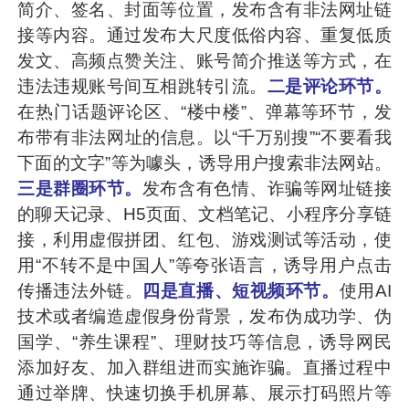
简介、签名、封面等位置，发布含有非法网址链
接等内容。通过发布大尺度低俗内容、重复低质
发文、高频点赞关注、账号简介推送等方式，在
违法违规账号间互相跳转引流。
二是评论环节。
在热门话题评论区、“楼中楼”、弹幕等环节，发
布带有非法网址的信息。以“千万别搜”“不要看我
下面的文字”等为噱头，诱导用户搜索非法网站。
三是群圈环节。
发布含有色情、诈骗等网址链接
的聊天记录、H5页面、文档笔记、小程序分享链
接，利用虚假拼团、红包、游戏测试等活动，使
用“不转不是中国人”等夸张语言，诱导用户点击
传播违法外链。
四是直播、短视频环节。
使用AI
技术或者编造虚假身份背景，发布伪成功学、伪
国学、“养生课程”、理财技巧等信息，诱导网民
添加好友、加入群组进而实施诈骗。直播过程中
通过举牌、快速切换手机屏幕、展示打码照片等