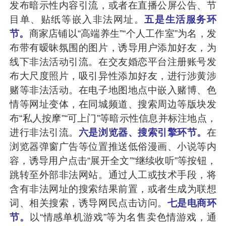
发布暗示性内容引流，或者在直播公屏公告、节
目单、贴纸等嵌入非法网址。
五是生活服务环
节。
商家店铺以“高端养生”“个人工作室”为名，发
布带有暧昧氛围的图片，诱导用户添加好友，为
线下非法活动引流。在交友婚恋平台注册账号发
布大尺度照片，吸引异性添加好友，进行涉黄涉
赌等非法活动。在电子地图地点中嵌入赌博、色
情等网址变体，在同城频道、搜索周边等版块发
布“私人按摩”“可上门”等暗示性信息并标注地点，
进行非法引流。
六是浏览器、搜索引擎环节。
在
浏览器弹窗广告等位置推送低俗漫画、小说等内
容，诱导用户点击“展开全文”“继续收听”等按钮，
跳转至外部非法网站。通过人工或技术手段，将
含有非法网址的搜索结果前置，或者生成为联想
词、相关搜索，诱导网民点击访问。
七是电商环
节。
以“情感单机游戏”等为名售卖色情游戏，通