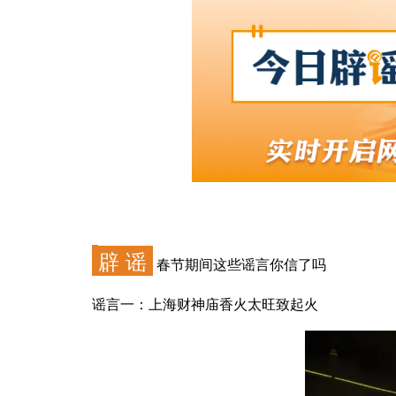
辟 谣
春节期间这些谣言你信了吗
谣言一：上海财神庙香火太旺致起火