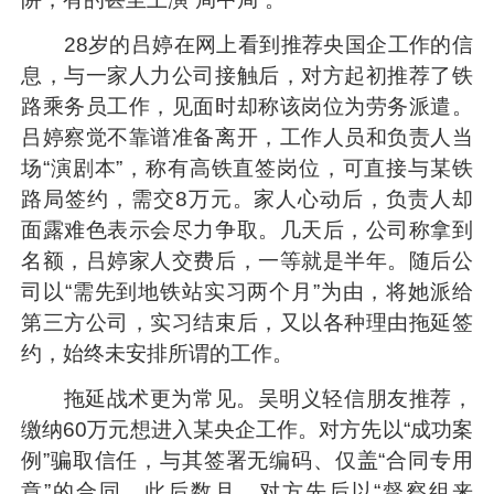
28岁的吕婷在网上看到推荐央国企工作的信
息，与一家人力公司接触后，对方起初推荐了铁
路乘务员工作，见面时却称该岗位为劳务派遣。
吕婷察觉不靠谱准备离开，工作人员和负责人当
场“演剧本”，称有高铁直签岗位，可直接与某铁
路局签约，需交8万元。家人心动后，负责人却
面露难色表示会尽力争取。几天后，公司称拿到
名额，吕婷家人交费后，一等就是半年。随后公
司以“需先到地铁站实习两个月”为由，将她派给
第三方公司，实习结束后，又以各种理由拖延签
约，始终未安排所谓的工作。
拖延战术更为常见。吴明义轻信朋友推荐，
缴纳60万元想进入某央企工作。对方先以“成功案
例”骗取信任，与其签署无编码、仅盖“合同专用
章”的合同。此后数月，对方先后以“督察组来