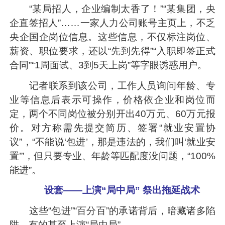
“某局招人，企业编制太香了！”“某集团，央
企直签招人”……一家人力公司账号主页上，不乏
央企国企岗位信息。这些信息，不仅标注岗位、
薪资、职位要求，还以“先到先得”“入职即签正式
合同”“1周面试、3到5天上岗”等字眼诱惑用户。
记者联系到该公司，工作人员询问年龄、专
业等信息后表示可操作，价格依企业和岗位而
定，两个不同岗位被分别开出40万元、60万元报
价。对方称需先提交简历、签署“就业安置协
议”，“不能说‘包进’，那是违法的，我们叫‘就业安
置’”，但只要专业、年龄等匹配度没问题，“100%
能进”。
设套——上演“局中局” 祭出拖延战术
这些“包进”“百分百”的承诺背后，暗藏诸多陷
阱，有的甚至上演“局中局”。