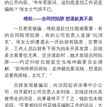
的公开内容。“半年零面试，这到底是找工作还是
骗钱？”张女士气愤不已。
维权——合同挖陷阱 想退款真不易
一旦察觉被骗，维权退款往往困难重重：有
的合同暗埋陷阱，有的公司负责人直接“玩消
失”。张女士的遭遇从一开始就有隐患，交费当
天，工作人员以财务下班为由未开具发票，后续
多次索要也无果。交涉退款时，她才发现合同陷
阱——约定纠纷仅能提交当地仲裁委员会调
解。“咨询律师后得知，走仲裁也要花钱，想退款
还要再搭钱，太坑了。”
吕婷发现被骗后，向法院起诉涉事中介公
司，但开庭时公司负责人未到场，后续还传出其
被带走的消息，此事最终不了了之，钱款也未能
追回。“不要相信任何花钱买编制工作的说法，大