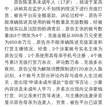
原告陈某系未成年人（17岁），就读于某高
中，诉称其在监护人不知情的情况下进行充值打
赏，被告平台应全额退款。诉讼过程中，原告不
能准确陈述其使用的账号数量及充值数额，经被
告核实以及法院协助调查后，原告主张的账号数
量由3个增加为4个，充值金额从300余万元变更
为650余万元，原告亦不能准确陈述充值渠道和
打赏主播情况。经查，3个涉案账号实名主体为
原告父母，1个系使用其母亲手机号注册，4个账
号累计充值打赏万余次、评论数万条，充值多在
夜间。原告父母为解除消费限制进行20余次人脸
识别。4个账号大部分评论内容与成年人生活相
关，曾出现“申请未成年退款”“造假”等言论；少量
内容涉及未成年人学习，并多次出现向父亲要钱
打赏、叫父亲来打赏等表述。与主播的连麦录音
显示原告母亲为连麦人。另查，被告平台已设置