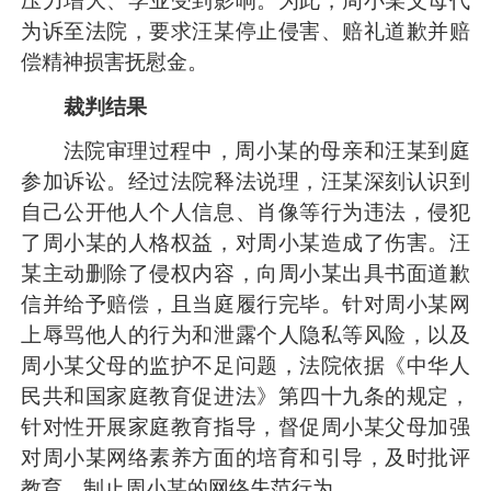
压力增大、学业受到影响。为此，周小某父母代
为诉至法院，要求汪某停止侵害、赔礼道歉并赔
偿精神损害抚慰金。
裁判结果
法院审理过程中，周小某的母亲和汪某到庭
参加诉讼。经过法院释法说理，汪某深刻认识到
自己公开他人个人信息、肖像等行为违法，侵犯
了周小某的人格权益，对周小某造成了伤害。汪
某主动删除了侵权内容，向周小某出具书面道歉
信并给予赔偿，且当庭履行完毕。针对周小某网
上辱骂他人的行为和泄露个人隐私等风险，以及
周小某父母的监护不足问题，法院依据《中华人
民共和国家庭教育促进法》第四十九条的规定，
针对性开展家庭教育指导，督促周小某父母加强
对周小某网络素养方面的培育和引导，及时批评
教育、制止周小某的网络失范行为。