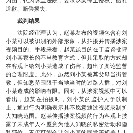
为由，代为诉至法院，要求赵某停止侵权、赔礼
道歉、赔偿损失。
裁判结果
法院经审理认为，赵某发布的视频包含有刘
小某可以被识别的外部形象，从拍摄并传播涉案
视频目的、手段来看，赵某虽目的在于监督批评
刘小某家长的不当教育方式，但其采取的方式却
在客观上给刘小某造成了伤害，超出了舆论监督
的合理限度。此外，虽然刘小某被其父母当街管
教，但知悉范围限于当地当时的过路人群，对刘
小某造成的影响有限。同时，从涉案视频中可以
看出，赵某在拍摄时，刘小某的监护人予以制
止，通过行为明确表示其不愿意通过视频录制扩
大知晓范围。赵某传播涉案视频的行为客观上披
露了未成年人不愿意为他人知晓的私密活动和隐
私部位，不仅可能会让刘小某的同学等相关人士