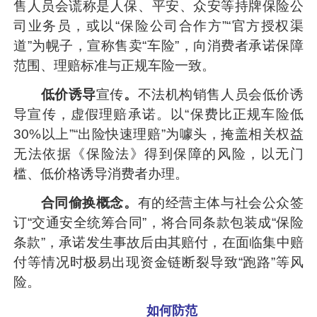
售人员会谎称是人保、平安、众安等持牌保险公
司业务员，或以“保险公司合作方”“官方授权渠
道”为幌子，宣称售卖“车险”，向消费者承诺保障
范围、理赔标准与正规车险一致。
低价诱导
宣传
。
不法机构销售人员会低价诱
导宣传，虚假理赔承诺。以“保费比正规车险低
30%以上”“出险快速理赔”为噱头，掩盖相关权益
无法依据《保险法》得到保障的风险，以无门
槛、低价格诱导消费者办理。
合同偷换概念。
有的经营主体与社会公众签
订“交通安全统筹合同”，将合同条款包装成“保险
条款”，承诺发生事故后由其赔付，在面临集中赔
付等情况时极易出现资金链断裂导致“跑路”等风
险。
如何防范